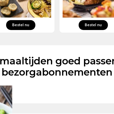
Bestel nu
Bestel nu
aaltijden goed passen 
bezorgabonnementen