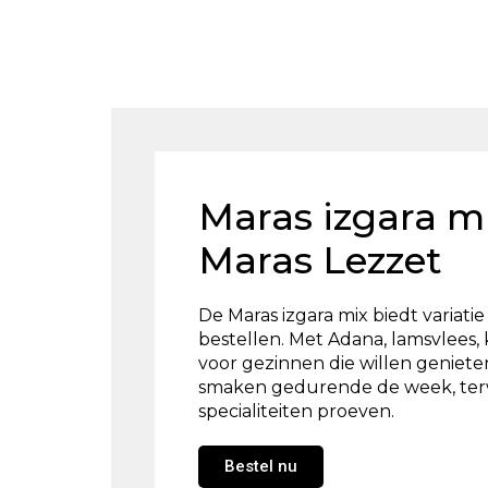
Maras izgara mi
Maras Lezzet
De Maras izgara mix biedt variat
bestellen. Met Adana, lamsvlees, k
voor gezinnen die willen geniete
smaken gedurende de week, terw
specialiteiten proeven.
Bestel nu