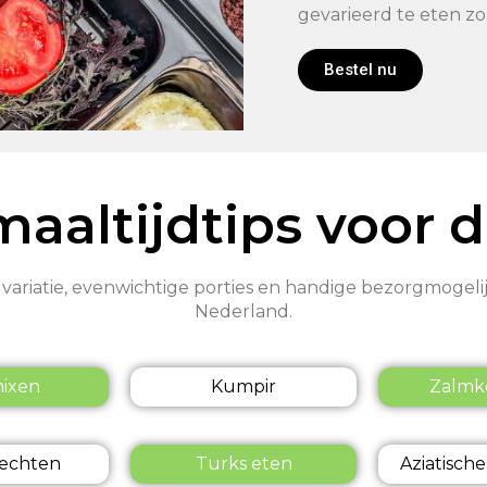
gevarieerd te eten zo
Bestel nu
maaltijdtips voor 
 variatie, evenwichtige porties en handige bezorgmogel
Nederland.
mixen
Kumpir
Zalm
rechten
Turks eten
Aziatische