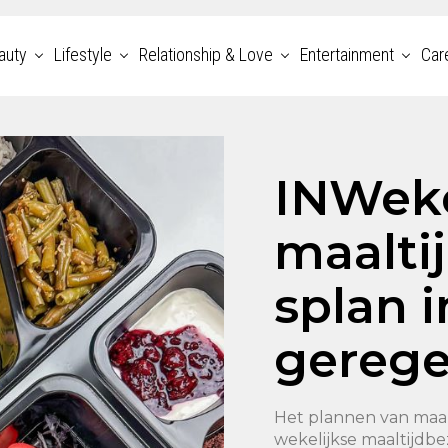
auty
Lifestyle
Relationship & Love
Entertainment
Car
INWeke
maalti
splan 
gerege
Het plannen van maalt
wekelijkse maaltijdbe