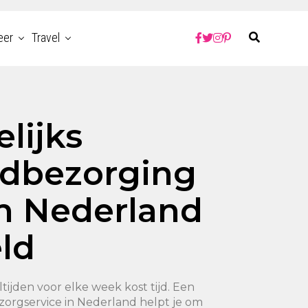
eer
Travel
lijks
jdbezorging
in Nederland
ld
ijden voor elke week kost tijd. Een
zorgservice in Nederland helpt je om