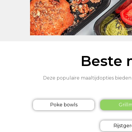
Beste 
Deze populaire maaltijdopties bieden
Poke bowls
Grill
Rijstge