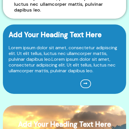
luctus nec ullamcorper mattis, pulvinar
dapibus leo.
Add Your Heading Text Here
Lorem ipsum dolor sit amet, consectetur adipiscing
elit. Ut elit tellus, luctus nec ullamcorper mattis,
pulvinar dapibus
leo.Lorem
ipsum dolor sit amet,
consectetur adipiscing elit. Ut elit tellus, luctus nec
ullamcorper mattis, pulvinar dapibus leo.
Add Your Heading Text Here