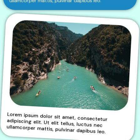
ullamcorper mattis, pulvinar dapibus leo.
Lorem ipsum dolor sit amet, consectetur
adipiscing elit. Ut elit tellus, luctus nec
ullamcorper mattis, pulvinar dapibus leo.