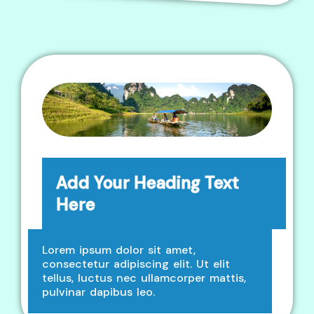
Add Your Heading Text
Here
Lorem ipsum dolor sit amet,
consectetur adipiscing elit. Ut elit
tellus, luctus nec ullamcorper mattis,
pulvinar dapibus leo.