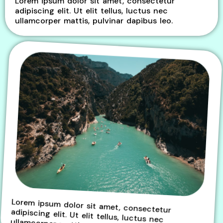
Lorem ipsum dolor sit amet, consectetur
adipiscing elit. Ut elit tellus, luctus nec
ullamcorper mattis, pulvinar dapibus leo.
Lorem ipsum dolor sit amet, consectetur
adipiscing elit. Ut elit tellus, luctus nec