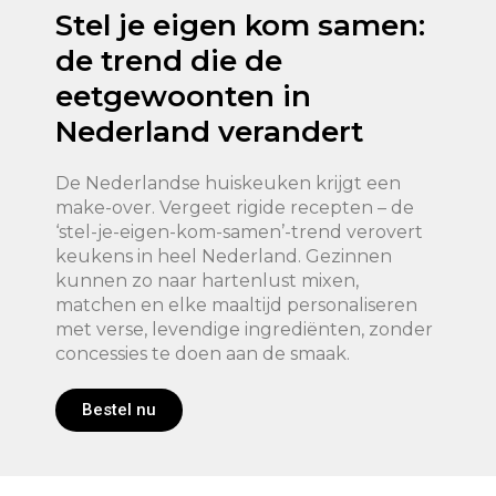
Stel je eigen kom samen:
de trend die de
eetgewoonten in
Nederland verandert
De Nederlandse huiskeuken krijgt een
make-over. Vergeet rigide recepten – de
‘stel-je-eigen-kom-samen’-trend verovert
keukens in heel Nederland. Gezinnen
kunnen zo naar hartenlust mixen,
matchen en elke maaltijd personaliseren
met verse, levendige ingrediënten, zonder
concessies te doen aan de smaak.
Bestel nu