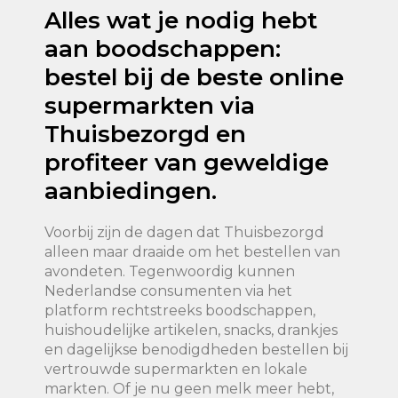
Alles wat je nodig hebt
aan boodschappen:
bestel bij de beste online
supermarkten via
Thuisbezorgd en
profiteer van geweldige
aanbiedingen.
Voorbij zijn de dagen dat Thuisbezorgd
alleen maar draaide om het bestellen van
avondeten. Tegenwoordig kunnen
Nederlandse consumenten via het
platform rechtstreeks boodschappen,
huishoudelijke artikelen, snacks, drankjes
en dagelijkse benodigdheden bestellen bij
vertrouwde supermarkten en lokale
markten. Of je nu geen melk meer hebt,