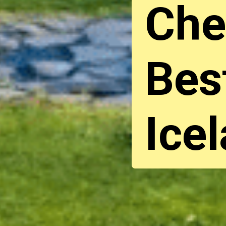
Che
Bes
Ice