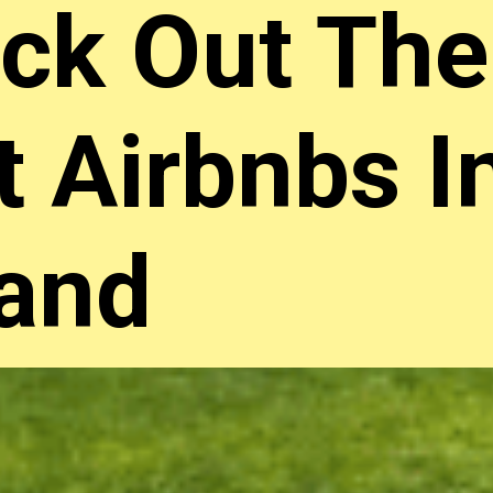
ck Out The
t Airbnbs I
land